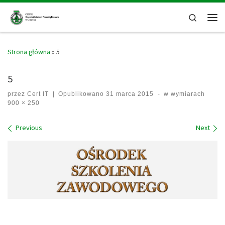
Skip to content
Search
Men
Strona główna
»
5
5
przez
Cert IT
|
Opublikowano
31 marca 2015
-
w wymiarach
900 × 250
Images navigation
Previous
Next