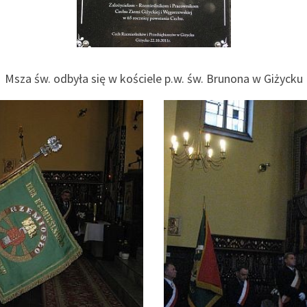
Msza św. odbyła się w kościele p.w. św. Brunona w Giżycku