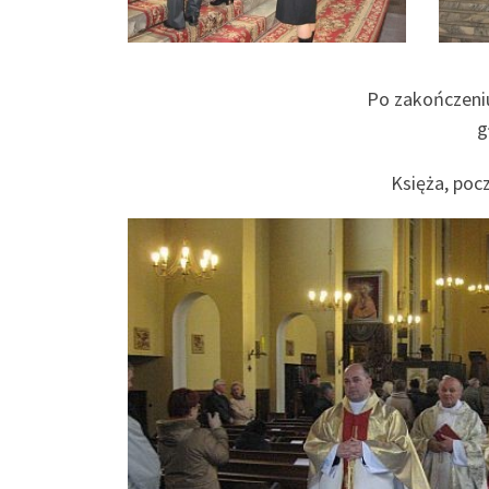
Po zakończeniu
g
Księża, poc