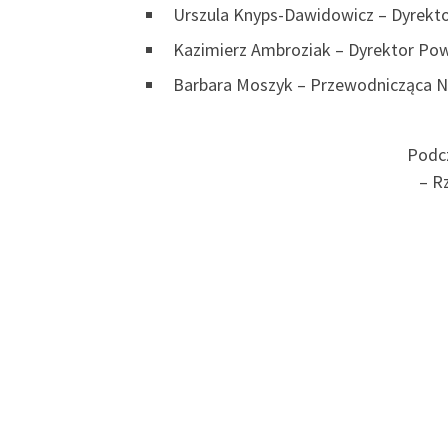
Urszula Knyps-Dawidowicz – Dyrekto
Kazimierz Ambroziak – Dyrektor Pow
Barbara Moszyk – Przewodnicząca NSZ
Podc
– R