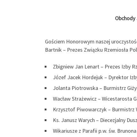
Obchody J
Gościem Honorowym naszej uroczystości 
Bartnik – Prezes Związku Rzemiosła Pol
Zbigniew Jan Lenart – Prezes Izby R
Józef Jacek Hordejuk – Dyrektor Izb
Jolanta Piotrowska – Burmistrz Giż
Wacław Strażewicz – Wicestarosta G
Krzysztof Piwowarczyk – Burmistr
Ks. Janusz Warych – Diecezjalny Dus
Wikariusze z Parafii p.w. św. Brunona