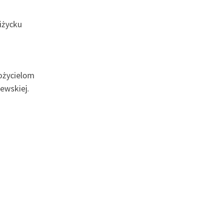
iżycku
ożycielom
ewskiej.