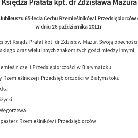
Księdza Prałata kpt. dr Zdzisława Mazura
ubileuszu 65-lecia Cechu Rzemieślników i Przedsiębiorców 
w dniu 26 października 2011r.
był Ksiądz Prałat kpt. dr Zdzisław Mazur. Swoją obecnością
skiego oraz wielu innych znakomitych gości między innymi:
zemieślniczej i Przedsiębiorczości w Białymstoku
y Rzemieślniczej i Przedsiębiorczości w Białymstoku
ycka
iżycki
z Węgorzewa
zpasterz Rzemieślników i Przedsiębiorców