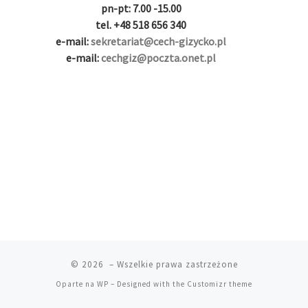
i
r
ş
r
ş
r
pn-pt: 7.00 -15.00
r
i
|
i
|
i
tel. +48 518 656 340
i
ş
ş
ş
e-mail:
sekretariat@cech-gizycko.pl
ş
|
|
|
e-mail:
cechgiz@poczta.onet.pl
|
© 2026
– Wszelkie prawa zastrzeżone
Oparte na
WP
– Designed with the
Customizr theme