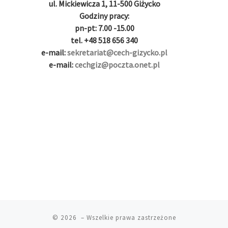
l
|
|
|
|
|
g
r
|
g
r
g
|
|
|
n
g
ul. Mickiewicza 1, 11-500 Giżycko
g
i
i
i
i
i
g
Godziny pracy:
i
r
ş
r
ş
r
|
pn-pt: 7.00 -15.00
r
i
|
i
|
i
tel. +48 518 656 340
i
ş
ş
ş
e-mail:
sekretariat@cech-gizycko.pl
ş
|
|
|
e-mail:
cechgiz@poczta.onet.pl
|
© 2026
– Wszelkie prawa zastrzeżone