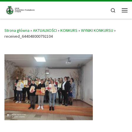
Skip to content
Search
Men
Strona główna
»
AKTUALNOŚCI
»
KONKURS
»
WYNIKI KONKURSU
»
received_644048000792104