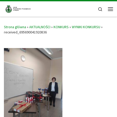
Skip to content
Search
Men
Strona główna
»
AKTUALNOŚCI
»
KONKURS
»
WYNIKI KONKURSU
»
received_695690041920836