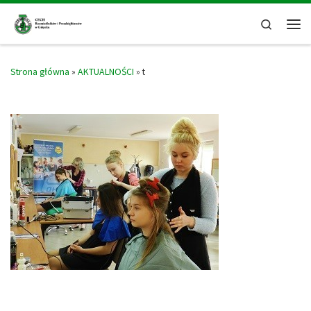
Skip to content
Search
Men
Strona główna
»
AKTUALNOŚCI
»
t