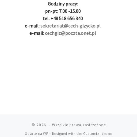
g
i
i
i
i
i
g
Godziny pracy:
i
r
ş
r
ş
r
|
pn-pt: 7.00 -15.00
r
i
|
i
|
i
tel. +48 518 656 340
i
ş
ş
ş
e-mail:
sekretariat@cech-gizycko.pl
ş
|
|
|
e-mail:
cechgiz@poczta.onet.pl
|
© 2026
– Wszelkie prawa zastrzeżone
Oparte na
WP
– Designed with the
Customizr theme