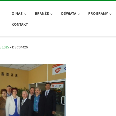
O NAS
BRANŻE
OŚWIATA
PROGRAMY
KONTAKT
 2015
»
DSC04426