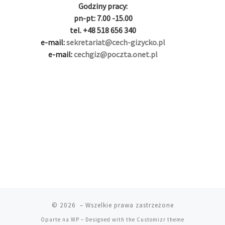
g
i
i
i
i
i
Godziny pracy:
i
r
ş
r
ş
r
pn-pt: 7.00 -15.00
r
i
|
i
|
i
tel. +48 518 656 340
i
ş
ş
ş
e-mail:
sekretariat@cech-gizycko.pl
ş
|
|
|
e-mail:
cechgiz@poczta.onet.pl
|
© 2026
– Wszelkie prawa zastrzeżone
Oparte na
WP
– Designed with the
Customizr theme