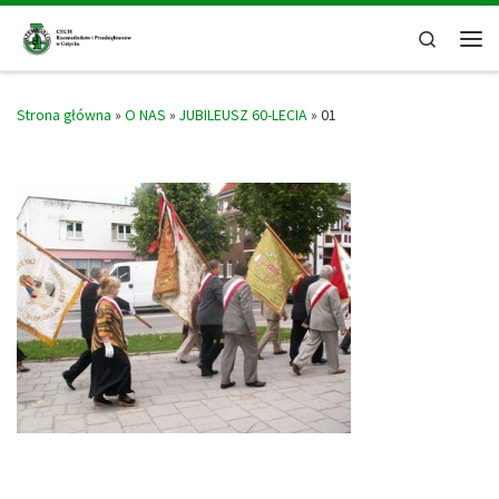
Skip to content
Search
Men
Strona główna
»
O NAS
»
JUBILEUSZ 60-LECIA
»
01