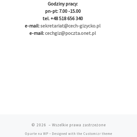
g
i
i
i
i
i
Godziny pracy:
i
r
ş
r
ş
r
pn-pt: 7.00 -15.00
r
i
|
i
|
i
tel. +48 518 656 340
i
ş
ş
ş
e-mail:
sekretariat@cech-gizycko.pl
ş
|
|
|
e-mail:
cechgiz@poczta.onet.pl
|
© 2026
– Wszelkie prawa zastrzeżone
Oparte na
WP
– Designed with the
Customizr theme