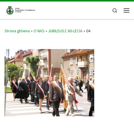
Skip to content
Search
Men
Strona główna
»
O NAS
»
JUBILEUSZ 60-LECIA
»
04