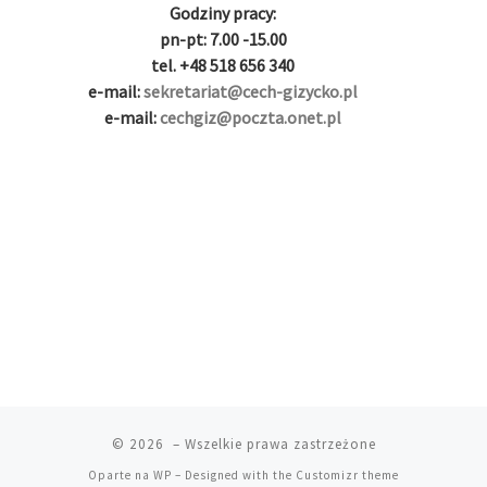
g
i
i
i
i
i
Godziny pracy:
i
r
ş
r
ş
r
pn-pt: 7.00 -15.00
r
i
|
i
|
i
tel. +48 518 656 340
i
ş
ş
ş
e-mail:
sekretariat@cech-gizycko.pl
ş
|
|
|
e-mail:
cechgiz@poczta.onet.pl
|
© 2026
– Wszelkie prawa zastrzeżone
Oparte na
WP
– Designed with the
Customizr theme