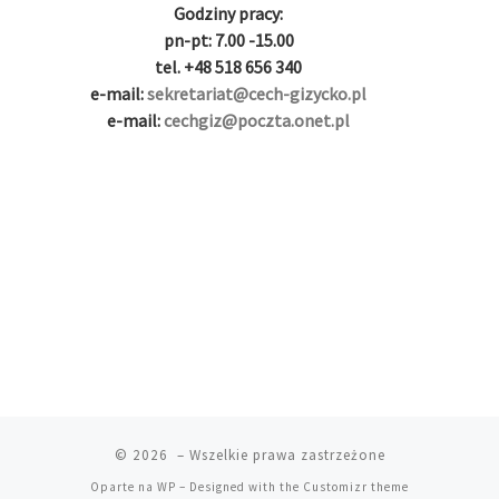
g
i
i
i
i
i
g
Godziny pracy:
i
r
ş
r
ş
r
|
pn-pt: 7.00 -15.00
r
i
|
i
|
i
tel. +48 518 656 340
i
ş
ş
ş
e-mail:
sekretariat@cech-gizycko.pl
ş
|
|
|
e-mail:
cechgiz@poczta.onet.pl
|
© 2026
– Wszelkie prawa zastrzeżone
Oparte na
WP
– Designed with the
Customizr theme