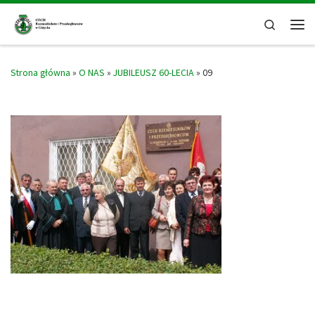
Skip to content
Search
Men
Strona główna
»
O NAS
»
JUBILEUSZ 60-LECIA
»
09