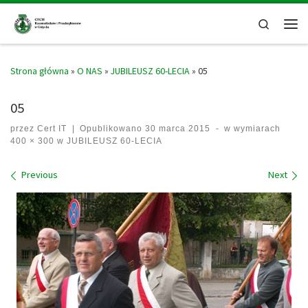
Skip to content
Search
Men
Strona główna
»
O NAS
»
JUBILEUSZ 60-LECIA
»
05
05
przez
Cert IT
|
Opublikowano
30 marca 2015
-
w wymiarach
400 × 300
w
JUBILEUSZ 60-LECIA
Images navigation
Previous
Next