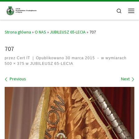
Skip to content
Search
Men
Strona główna
»
O NAS
»
JUBILEUSZ 65-LECIA
»
707
707
przez
Cert IT
|
Opublikowano
30 marca 2015
-
w wymiarach
500 × 375
w
JUBILEUSZ 65-LECIA
Images navigation
Previous
Next