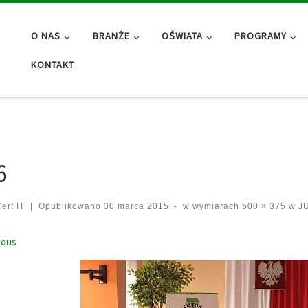
O NAS
BRANŻE
OŚWIATA
PROGRAMY
KONTAKT
6
ert IT
|
Opublikowano
30 marca 2015
-
w wymiarach
500 × 375
w
JU
ges navigation
ious