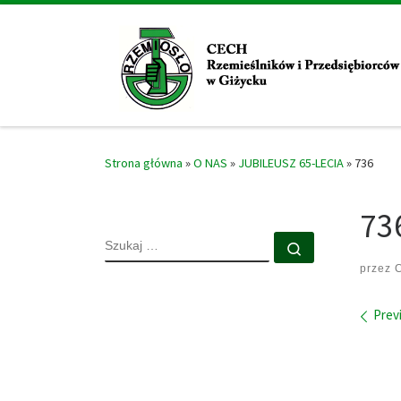
Skip to content
Strona główna
»
O NAS
»
JUBILEUSZ 65-LECIA
»
736
73
SZUKAJ
Szukaj …
przez
C
Ima
Prev