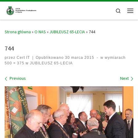
Skip to content
Search
Men
Strona główna
»
O NAS
»
JUBILEUSZ 65-LECIA
»
744
744
przez
Cert IT
|
Opublikowano
30 marca 2015
-
w wymiarach
500 × 375
w
JUBILEUSZ 65-LECIA
Images navigation
Previous
Next