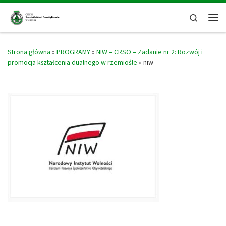
Skip to content
Search
Men
Strona główna
»
PROGRAMY
»
NIW – CRSO – Zadanie nr 2: Rozwój i
promocja kształcenia dualnego w rzemiośle
»
niw